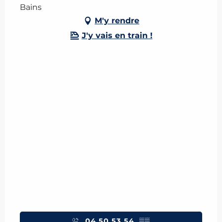
Bains
M'y rendre
J'y vais en train !
04 50 53 54
▒▒