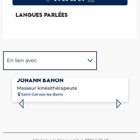
Langues parlées
Langues parlées
En lien avec
MASSEUR KINÉSITHÉRAPEUTE -
Sur place
JOHANN BANON
Masseur kinésithérapeute
Saint-Gervais-les-Bains