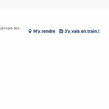
ervais-les-
M'y rendre
J'y vais en train !