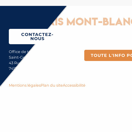
Gervais Mont-Blanc : G
CONTACTEZ-
NOUS
Office de tourisme de
TOUTE L'INFO P
Saint-Gervais Mont-Blanc
43 Rue du Mont-Blanc
74170 Saint-Gervais
Mentions légales
Plan du site
Accessibilité