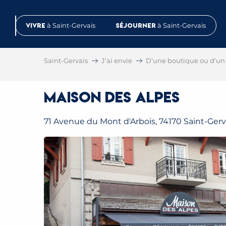
Aller
au
Vivre
à Saint-Gervais
Séjourner
à Saint-Gervais
contenu
principal
Saint-Gervais
J’ai envie
D’une boutique ou d’un 
Maison des Alpes
71 Avenue du Mont d'Arbois, 74170 Saint-Gerv