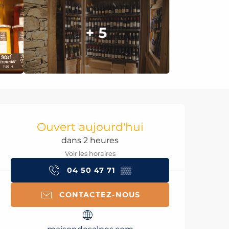
+ 5
Ouverture et coord
Ouvert aujourd'hui
dans 2 heures
Voir les horaires
04 50 47 71
▒▒
CONTACTEZ-NOUS