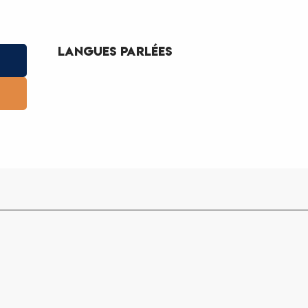
Langues parlées
Langues parlées