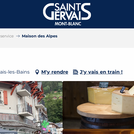
service
Maison des Alpes
ais-les-Bains
M'y rendre
J'y vais en train !