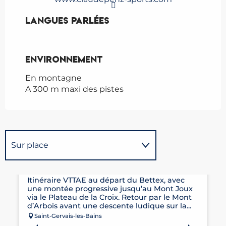
Langues parlées
Langues parlées
Environnement
Environnement
En montagne
A 300 m maxi des pistes
Sur place
ITINÉRAIRE VTTAE N°11 - LES CRÊTES
Est une étape de ...
Itinéraire VTTAE au départ du Bettex, avec
une montée progressive jusqu’au Mont Joux
via le Plateau de la Croix. Retour par le Mont
d’Arbois avant une descente ludique sur la...
Saint-Gervais-les-Bains