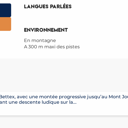
Langues parlées
Langues parlées
Environnement
Environnement
En montagne
A 300 m maxi des pistes
- LES CRÊTES
Bettex, avec une montée progressive jusqu’au Mont Joux
ant une descente ludique sur la...