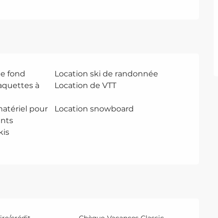
de fond
Location ski de randonnée
aquettes à
Location de VTT
atériel pour
Location snowboard
ants
kis
re/crédit
Chèque-Vacances Classic