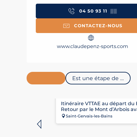
04 50 93 11
▒▒
CONTACTEZ-NOUS
www.claudepenz-sports.com
Sur place
Est une étape de ...
ITINÉRAIRE VTTAE N°11 
Itinéraire VTTAE au départ du 
Retour par le Mont d’Arbois av
Saint-Gervais-les-Bains