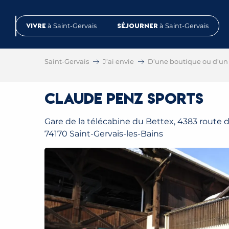
Aller
au
Vivre
à Saint-Gervais
Séjourner
à Saint-Gervais
contenu
principal
Saint-Gervais
J’ai envie
D’une boutique ou d’un 
Claude Penz Sports
Gare de la télécabine du Bettex, 4383 route 
74170 Saint-Gervais-les-Bains