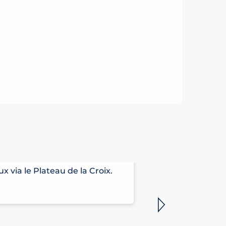
ITINÉRAIRE
 via le Plateau de la Croix.
Boucle sportiv
et Combloux. Un 
Saint-Gervais-le