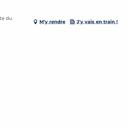
ute du
M'y rendre
J'y vais en train !