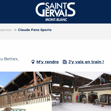
service
Claude Penz Sports
du Bettex,
M'y rendre
J'y vais en train !