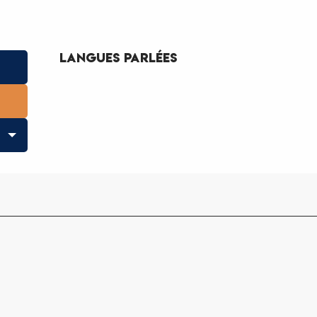
Langues parlées
Langues parlées