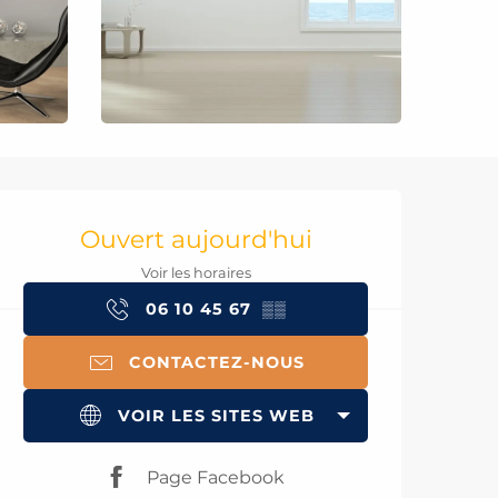
Ouverture et coord
Ouvert aujourd'hui
Voir les horaires
06 10 45 67
▒▒
CONTACTEZ-NOUS
VOIR LES SITES WEB
Page Facebook