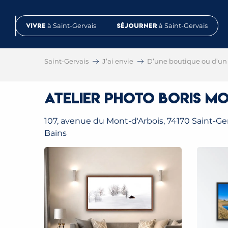
Aller
au
Vivre
à Saint-Gervais
Séjourner
à Saint-Gervais
contenu
principal
Saint-Gervais
J’ai envie
D’une boutique ou d’un 
Atelier Photo Boris Mo
107, avenue du Mont-d'Arbois, 74170 Saint-Ger
Bains