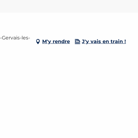
-Gervais-les-
M'y rendre
J'y vais en train !