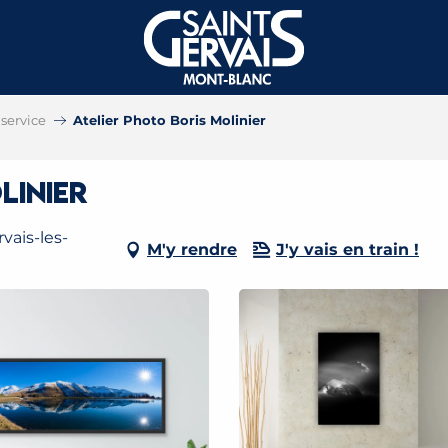
service
Atelier Photo Boris Molinier
linier
vais-les-
M'y rendre
J'y vais en train !