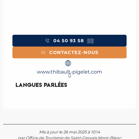
04 50 93 58
▒▒
CONTACTEZ-NOUS
www.thibault-pigelet.com
Langues parlées
Langues parlées
Mis à jour le 26 mai 2025 à 10:14
par Office de Tourisme de Saint-Gervais Mont-Blanc