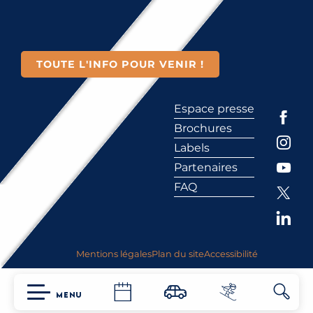
TOUTE L'INFO POUR VENIR !
Espace presse
Brochures
Labels
Partenaires
FAQ
Mentions légales
Plan du site
Accessibilité
MENU
Reche