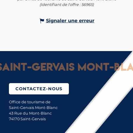
(Identifiant de l'offre :
56965
)
Signaler une erreur
aint-Gervais Mont-Blan
CONTACTEZ-NOUS
Office de tourisme de
Saint-Gervais Mont-Blanc
43 Rue du Mont-Blanc
74170 Saint-Gervais