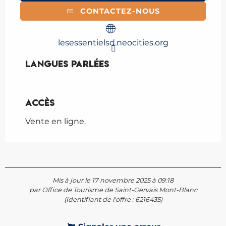
CONTACTEZ-NOUS
lesessentielsd.neocities.org
Langues parlées
Langues parlées
Accès
Accès
Vente en ligne.
Mis à jour le 17 novembre 2025 à 09:18
par Office de Tourisme de Saint-Gervais Mont-Blanc
(Identifiant de l'offre :
6216435
)