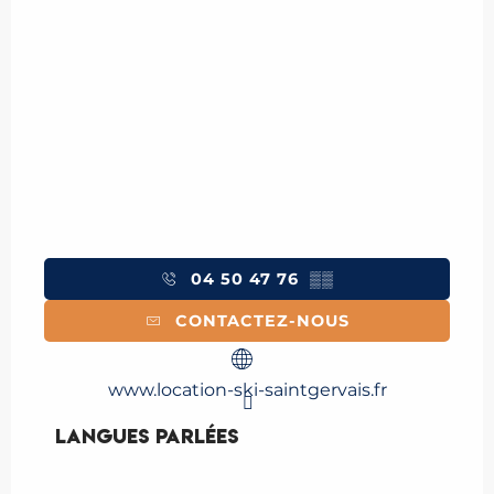
04 50 47 76
▒▒
CONTACTEZ-NOUS
www.location-ski-saintgervais.fr
Langues parlées
Langues parlées