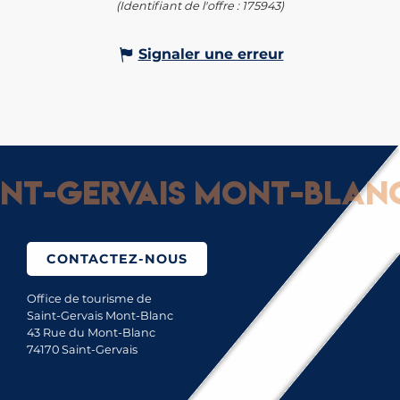
(Identifiant de l'offre :
175943
)
Signaler une erreur
t-Gervais Mont-Blanc :
CONTACTEZ-NOUS
Office de tourisme de
Saint-Gervais Mont-Blanc
43 Rue du Mont-Blanc
74170 Saint-Gervais