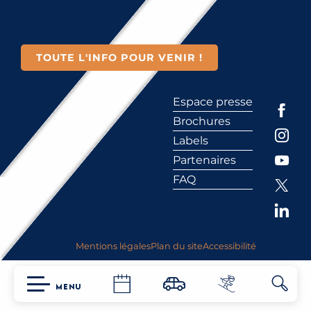
TOUTE L'INFO POUR VENIR !
Espace presse
Brochures
Labels
Partenaires
FAQ
Mentions légales
Plan du site
Accessibilité
MENU
Reche