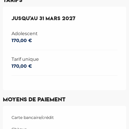
Tarifs
Du
Jusqu'au
1 avril 2026
31 mars 2027
au
31 mars 2027
Adolescent
170,00 €
Tarif unique
170,00 €
Moyens de paiement
Carte bancaire/crédit