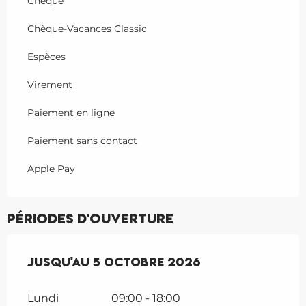
Chèque
Chèque-Vacances Classic
Espèces
Virement
Paiement en ligne
Paiement sans contact
Apple Pay
Périodes d'ouverture
Du
Jusqu'au
1 avril 2026
5 octobre 2026
au
5 octobre 2026
Lundi
09:00 - 18:00