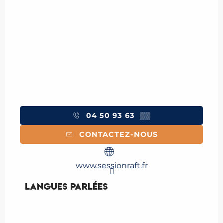
04 50 93 63
▒▒
CONTACTEZ-NOUS
www.sessionraft.fr
Langues parlées
Langues parlées