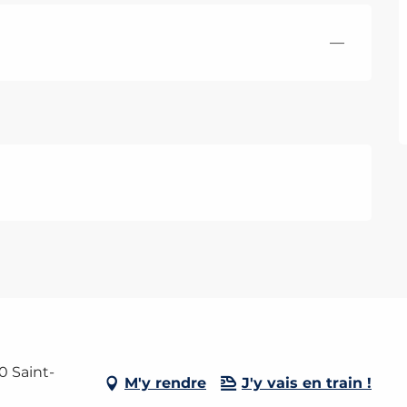
—
0 Saint-
M'y rendre
J'y vais en train !