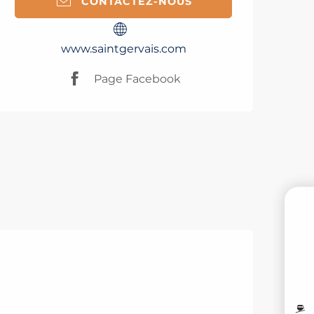
CONTACTEZ-NOUS
www.saintgervais.com
Page Facebook
R
M