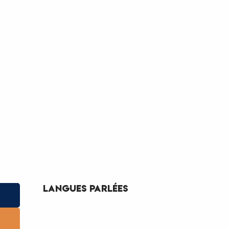
Langues parlées
Langues parlées