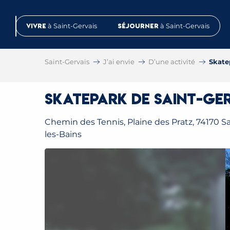
Aller
au
Vivre
à Saint-Gervais
Séjourner
à Saint-Gervais
contenu
principal
Saint-Gervais
J’ai envie
D’une activité
Skate
Skatepark de Saint-Ger
Chemin des Tennis, Plaine des Pratz, 74170 Sa
les-Bains