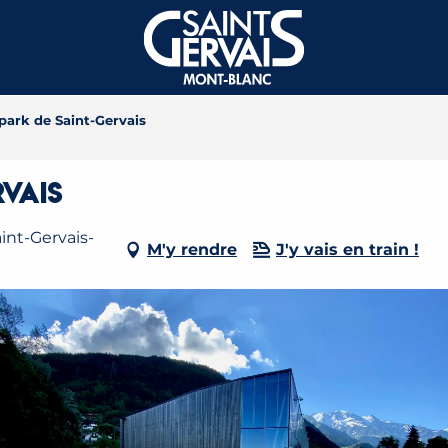
park de Saint-Gervais
vais
int-Gervais-
M'y rendre
J'y vais en train !