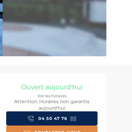
Ouverture et coord
Ouvert aujourd'hui
Voir les horaires
Attention: Horaires non garantis
aujourd'hui
04 50 47 76
▒▒