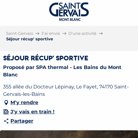
Saint-Gervais
J’ai envie
D’une activité
Séjour récup' sportive
Séjour récup' sportive
Proposé par SPA thermal - Les Bains du Mont
Blanc
355 allée du Docteur Lépinay, Le Fayet, 74170 Saint-
Gervais-les-Bains
M'y rendre
J'y vais en train !
Partager