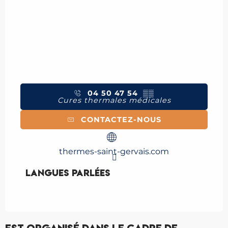
04 50 47 54
▒▒
Cures thermales médicales
CONTACTEZ-NOUS
thermes-saint-gervais.com
Langues parlées
Langues parlées