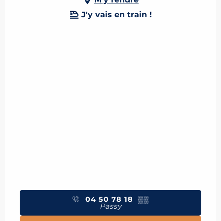
J'y vais en train !
04 50 78 18
▒▒
Passy