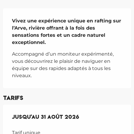
Description
Vivez une expérience unique en rafting sur 
l’Arve, rivière offrant à la fois des 
sensations fortes et un cadre naturel 
exceptionnel.
Accompagné d’un moniteur expérimenté, 
vous découvrirez le plaisir de naviguer en 
équipe sur des rapides adaptés à tous les 
niveaux.
Tarifs
Du
Jusqu'au
1 juillet 2026
31 août 2026
au
31 août 2026
Tarif unique