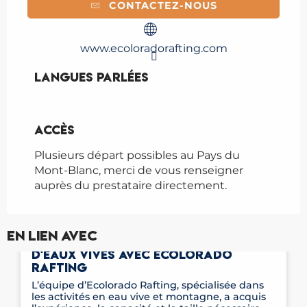
CONTACTEZ-NOUS
www.ecoloradorafting.com
Langues parlées
Langues parlées
Accès
Accès
Plusieurs départ possibles au Pays du
Mont-Blanc, merci de vous renseigner
auprès du prestataire directement.
En lien avec
SÉMINAIRE RAFTING ET ACTIVITÉS
D'EAUX VIVES AVEC ECOLORADO
RAFTING
L’équipe d’Ecolorado Rafting, spécialisée dans
les activités en eau vive et montagne, a acquis