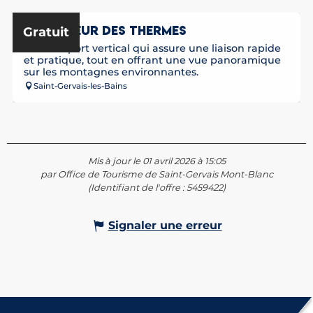
En lien avec
ASCENSEUR DES THERMES
Gratuit
Un transport vertical qui assure une liaison rapide
et pratique, tout en offrant une vue panoramique
sur les montagnes environnantes.
Saint-Gervais-les-Bains
Mis à jour le 01 avril 2026 à 15:05
par Office de Tourisme de Saint-Gervais Mont-Blanc
(Identifiant de l'offre :
5459422
)
Signaler une erreur