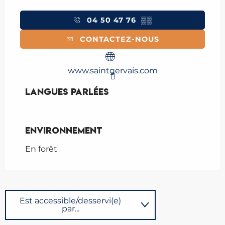
04 50 47 76
▒▒
CONTACTEZ-NOUS
www.saintgervais.com
Langues parlées
Langues parlées
Environnement
Environnement
En forêt
Est accessible/desservi(e)
par...