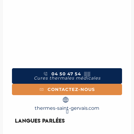
04 50 47 54
▒▒
Cures thermales médicales
CONTACTEZ-NOUS
thermes-saint-gervais.com
Langues parlées
Langues parlées