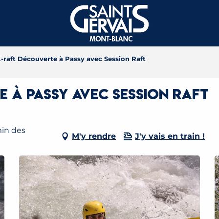
-raft Découverte à Passy avec Session Raft
 à Passy avec Session Raft
min des
M'y rendre
J'y vais en train !