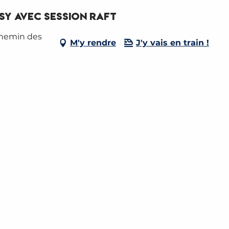
sy avec Session Raft
chemin des
M'y rendre
J'y vais en train !