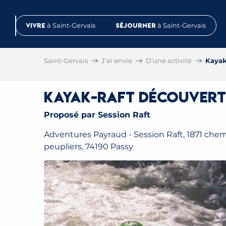
Aller
au
Vivre
à Saint-Gervais
Séjourner
à Saint-Gervais
contenu
principal
Saint-Gervais
J’ai envie
D’une activité
Kayak
Kayak-raft Découverte
Proposé par Session Raft
Adventures Payraud - Session Raft, 1871 che
peupliers, 74190 Passy