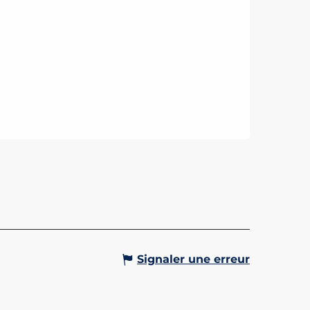
VITÉS D'EAUX VIVES EN
LLE AVEC SESSION RAFT
z des joies du rafting, canyoning,
eed, mini raft, air boat ou
en famille !
Signaler une erreur