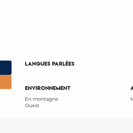
Langues parlées
Langues parlées
Environnement
Environnement
En montagne
M
Ouest