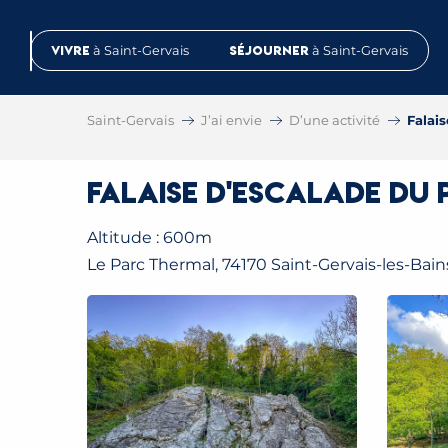
Aller
au
Vivre
à Saint-Gervais
Séjourner
à Saint-Gervais
contenu
principal
Saint-Gervais
J’ai envie
D’une activité
Falais
Falaise d'escalade du 
Altitude : 600m
Le Parc Thermal, 74170 Saint-Gervais-les-Bain