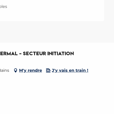
bles
ermal - Secteur initiation
Bains
M'y rendre
J'y vais en train !