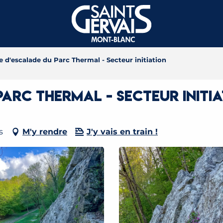
e d'escalade du Parc Thermal - Secteur initiation
Parc Thermal - Secteur initi
s
M'y rendre
J'y vais en train !