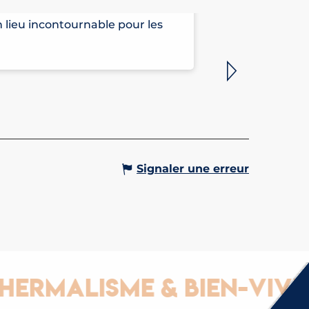
FALAISE D
un lieu incontournable pour les
Il s’agit d’un
Saint-Gervais-
Signaler une erreur
malisme & Bien-vivre