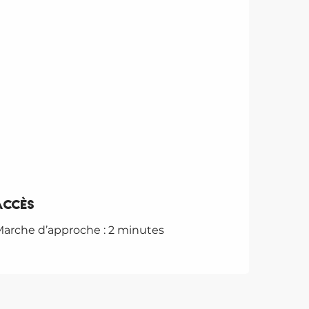
Accès
Accès
arche d’approche : 2 minutes
Réservable