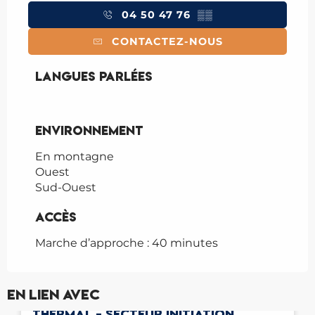
04 50 47 76
▒▒
CONTACTEZ-NOUS
Langues parlées
Langues parlées
Environnement
Environnement
En montagne
Ouest
Sud-Ouest
Accès
Accès
Marche d’approche : 40 minutes
Réservable
En lien avec
FALAISE D'ESCALADE DU PARC
THERMAL - SECTEUR INITIATION