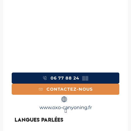
06 77 88 24
▒▒
CONTACTEZ-NOUS
www.oxo-canyoning.fr
Langues parlées
Langues parlées