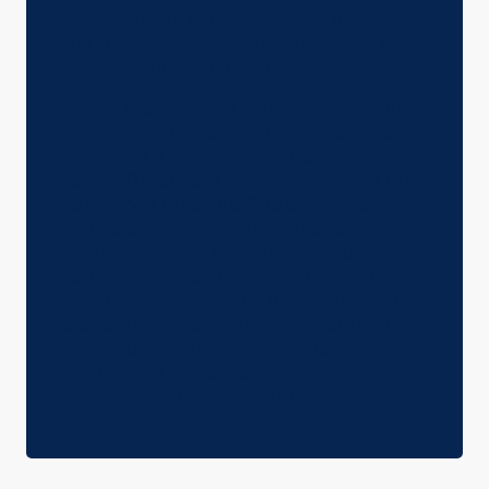
réservation en ligne est simple et
pratique. Venez avec votre raquette, nous
nous occupons du reste !
Si vous préférez une partie amicale entre
amis ou en famille, il vous suffit de vous
connecter à notre site web, de choisir la
date et l’heure qui vous conviennent puis
de réserver un court. Que ce soit pour une
séance de jeu spontanée ou pour
programmer des rencontres régulières,
notre système de réservation en ligne
vous permet de vérifier instantanément
la disponibilité des terrains, ce qui vous
évite toute attente inutile. Apportez
simplement votre raquette et vos
baskets, et le reste est entre nos mains.