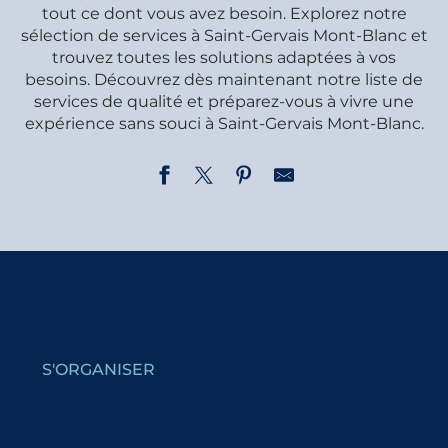
tout ce dont vous avez besoin. Explorez notre
sélection de services à Saint-Gervais Mont-Blanc et
trouvez toutes les solutions adaptées à vos
besoins. Découvrez dès maintenant notre liste de
services de qualité et préparez-vous à vivre une
expérience sans souci à Saint-Gervais Mont-Blanc.
Agence Immobilière Savoyarde
Agence Mont Blanc Immobilier
Conciergerie INTERHOME
Agence J.L.P Immo
Maid In St Gervais
S'ORGANISER
MV Web
Station de Lavage vélo du Châtelet
VOUS AVEZ LE
Aire de service de camping-car du parking de la patin
CHOIX !
Auto-Ecole 4810