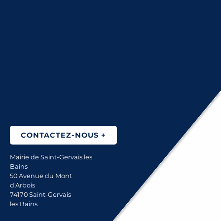
VTC Alain Bergna
Optique Saint-Gervais
Fasciathérapeute - Audrey Moge
LES EXPOS & CONFÉRENCES
CONTACTEZ-NOUS +
Mairie de Saint-Gervais les
Bains
50 Avenue du Mont
d'Arbois
74170 Saint-Gervais
les Bains