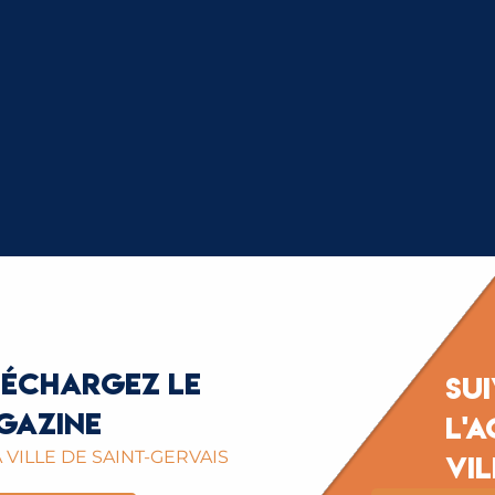
oire
L’AGENDA DES ÉVÉNEM
léchargez le
Su
gazine
l'a
 VILLE DE SAINT-GERVAIS
vil