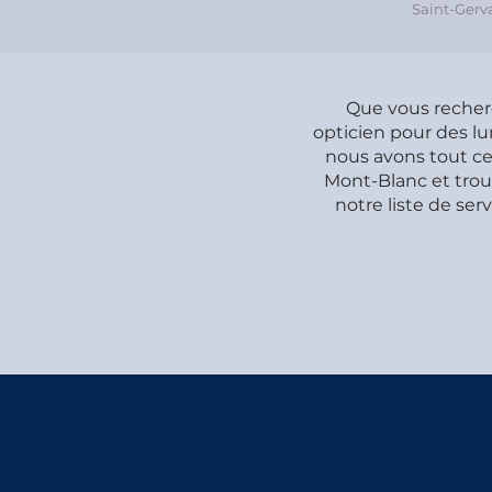
Saint-Gerv
Que vous recher
opticien pour des lu
nous avons tout ce 
Mont-Blanc et trou
notre liste de ser
Century 21 Cocar Immobilier - Fine Homes & Estate
Vicky Sports
Station de Lavage vélo du Châtelet
Fasciathérapeute - Audrey Moge
Taxi D'la Yaute - Legon Lilian