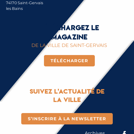
74170 Saint-Gervais
les Bains
Téléchargez le
magazine
DE LA VILLE DE SAINT-GERVAIS
TÉLÉCHARGER
Suivez l'actualité de
la ville
S’INSCRIRE À LA NEWSLETTER
Archives