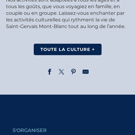
tous les goûts, que vous voyagiez en famille, en
couple ou en groupe. Laissez-vous enchanter par
les activités culturelles qui rythment la vie de
Saint-Gervais Mont-Blanc tout au long de l’année.
TOUTE LA CULTURE +
Mon jeudi cinéma - L'Objet du délit
Mon jeudi cinéma - Miss Mermaid
Mon jeudi cinéma - Notre histoire / Chroniques du Ca
Mon jeudi cinéma - The Christophers
Parcours d'orientation Saint-Nicolas
S'ORGANISER
Signature de Lilian Lazar pour son ouvrage "Carpates"