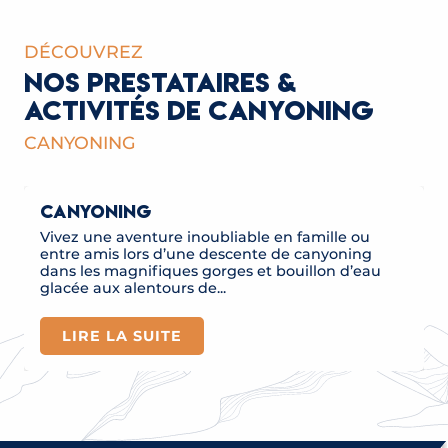
Hydrospeed
Hydrospeed avec Ecolorado Rafting
Canyons sportifs
DÉCOUVREZ
Canyoning avec les Guides de Saint-Gervais / Les Co
NOS PRESTATAIRES &
Navigation Aventure à Passy avec Session Raft
ACTIVITÉS DE CANYONING
Hydrospeed Découverte à Passy avec Session Raft
Canyoning Barberine
CANYONING
CANYONING
Vivez une aventure inoubliable en famille ou
entre amis lors d’une descente de canyoning
dans les magnifiques gorges et bouillon d’eau
glacée aux alentours de...
LIRE LA SUITE