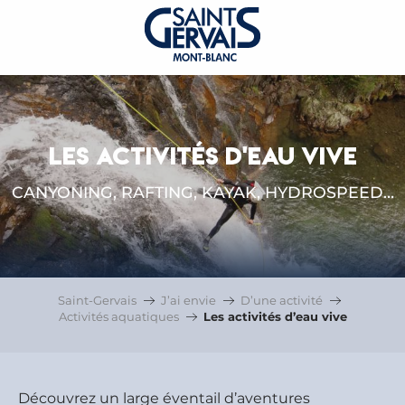
LES ACTIVITÉS D'EAU VIVE
CANYONING, RAFTING, KAYAK, HYDROSPEED…
Saint-Gervais
J’ai envie
D’une activité
Activités aquatiques
Les activités d’eau vive
Découvrez un large éventail d’aventures