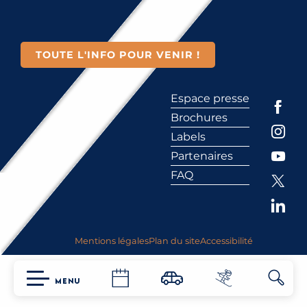
TOUTE L'INFO POUR VENIR !
Espace presse
Brochures
Labels
Partenaires
FAQ
Mentions légales
Plan du site
Accessibilité
MENU
Reche