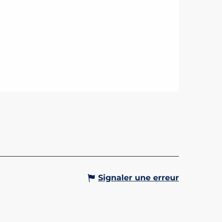
SE DE SAINT-GERVAIS
e de Saint-Gervais, chef d'œuvre
e, a été entièrement restaurée
6 dans le cadre du programme
en ALCOTRA. Neuf vitraux
orains, réalisés par...
Gervais-les-Bains
Signaler une erreur