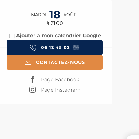
Ouverture et coord
18
MARDI
AOÛT
à 21:00
Ajouter à mon calendrier Google
06 12 45 02
▒▒
CONTACTEZ-NOUS
Page Facebook
Page Instagram