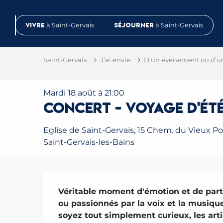
Aller
au
Vivre
à Saint-Gervais
Séjourner
à Saint-Gervais
contenu
principal
Saint-Gervais
J’ai envie
D’un évènement ou d’u
Mardi 18 août à 21:00
Concert - Voyage d'ét
Eglise de Saint-Gervais, 15 Chem. du Vieux Po
Saint-Gervais-les-Bains
Description
Véritable moment d'émotion et de part
ou passionnés par la voix et la musique
soyez tout simplement curieux, les art