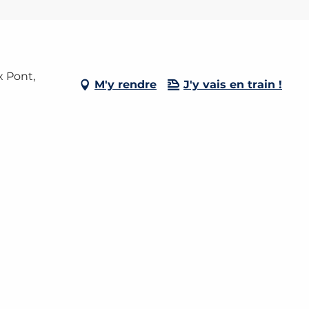
x Pont,
M'y rendre
J'y vais en train !