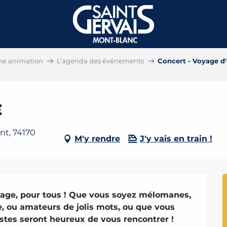
ne animation
L’agenda des événements
Concert - Voyage d'
é
nt, 74170
M'y rendre
J'y vais en train !
age, pour tous ! Que vous soyez mélomanes, 
, ou amateurs de jolis mots, ou que vous 
istes seront heureux de vous rencontrer !