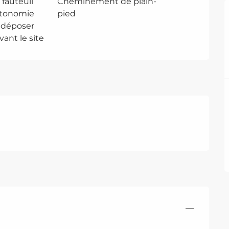
 fauteuil
Cheminement de plain-
utonomie
pied
e déposer
ant le site
—