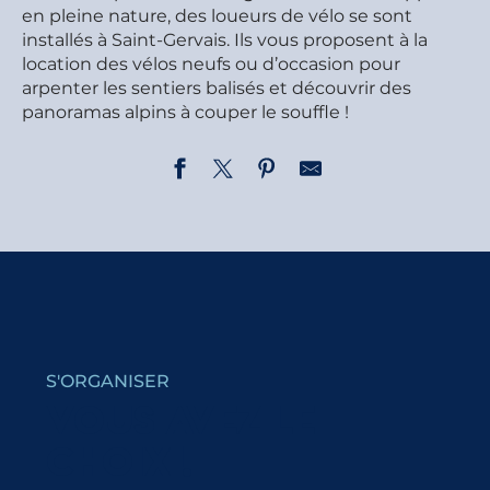
en pleine nature, des loueurs de vélo se sont
installés à Saint-Gervais. Ils vous proposent à la
location des vélos neufs ou d’occasion pour
arpenter les sentiers balisés et découvrir des
panoramas alpins à couper le souffle !
Claude Penz Sports
Mont Joly Sport - Isabelle et Jérôme Penz
Sport Spirit - Vélo & Ski
S'ORGANISER
VOUS AVEZ LE
CHOIX !