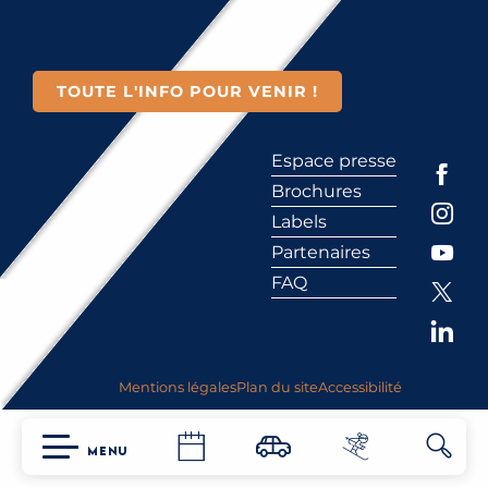
TOUTE L'INFO POUR VENIR !
Espace presse
Brochures
Labels
Partenaires
FAQ
Mentions légales
Plan du site
Accessibilité
MENU
Reche