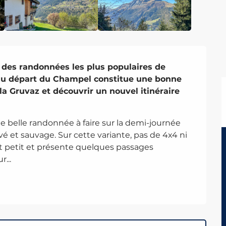
des randonnées les plus populaires de 
 au départ du Champel constitue une bonne 
a Gruvaz et découvrir un nouvel itinéraire 
e belle randonnée à faire sur la demi-journée 
é et sauvage. Sur cette variante, pas de 4x4 ni 
 petit et présente quelques passages 
...