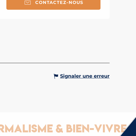
CONTACTEZ-NOUS
OUR DU MONT VORASSAY,
LE DE RANDONNÉE
r de Vorassay au départ du
l est une randonnée longue et
nte physiquement, qui ne
te en revanche pas de difficulté
ue. Réalisable dans un sens ou...
Gervais-les-Bains
Signaler une erreur
alisme & Bien-vivre