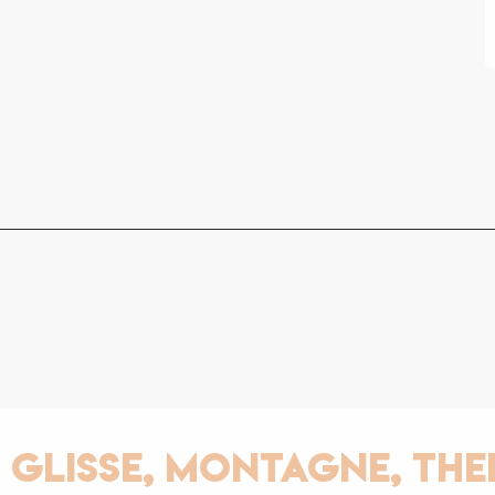
LE T
BOUC
Le tou
Champe
exigea
présen
techniq
Saint-
lisse, Montagne, Therm