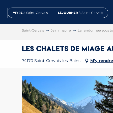
Aller
au
Vivre
à Saint-Gervais
Séjourner
à Saint-Gervais
contenu
principal
Saint-Gervais
Je m’inspire
La randonnée sous tou
Les chalets de Miage 
74170 Saint-Gervais-les-Bains
M'y rendre