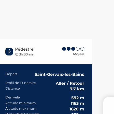
Pédestre
Moyen
3h 30min
Informations prat
Départ
Saint-Gervais-les-Bains
Profil de l’itinéraire
Aller / Retour
Distance
7.7 km
Dénivelé
592 m
Altitude minimum
1163 m
Altitude maximum
1620 m
R