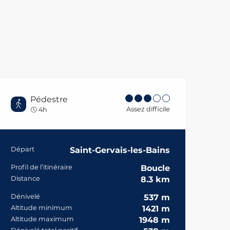
Pédestre
Assez difficile
4h
Informations prat
Départ
Saint-Gervais-les-Bains
Profil de l’itinéraire
Boucle
Distance
8.3 km
Dénivelé
537 m
Altitude minimum
1421 m
Altitude maximum
1948 m