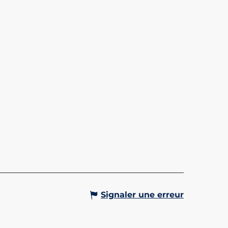
WAY DU MONT-BLANC
s derniers trains à crémaillère le
ut de France vous attend pour
ge au charme retro au cours
les paysages alpins et le Mont
e découvrent,...
Gervais-les-Bains
Signaler une erreur