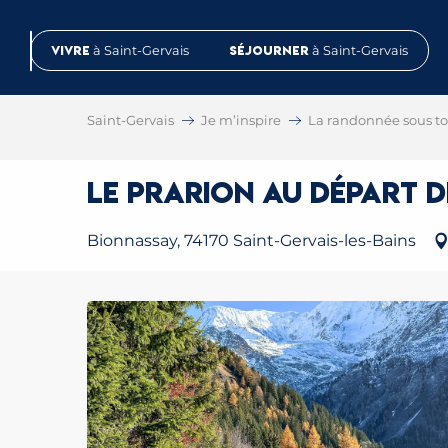
Aller
au
Vivre
à Saint-Gervais
Séjourner
à Saint-Gervais
contenu
principal
Saint-Gervais
Je m’inspire
La randonnée sous tou
Le Prarion au départ 
Bionnassay, 74170 Saint-Gervais-les-Bains