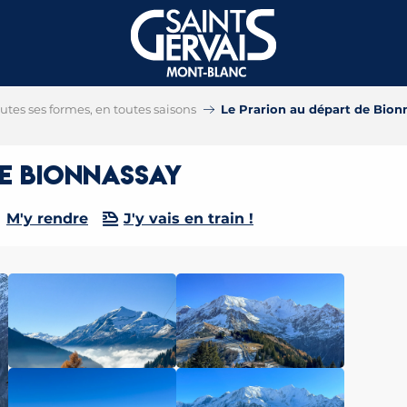
tes ses formes, en toutes saisons
Le Prarion au départ de Bion
de Bionnassay
M'y rendre
J'y vais en train !