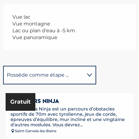
Vue lac
Vue montagne
Lac ou plan d'eau à -5 km
Vue panoramique
Possède comme étape ...
Se trouve à l'arrivée de...
PARCOURS NINJA
Gratuit
Le Parcours Ninja est un parcours d’obstacles
Se trouve au départ de...
sportifs de 70m avec tyrolienne, jeux de corde,
épreuves d’équilibre, mur incliné et une vingtaine
d'autres modules. Vous devrez...
Saint-Gervais-les-Bains