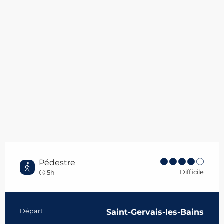
Pédestre
Difficile
5h
Informations pratiques
Départ
Saint-Gervais-les-Bains