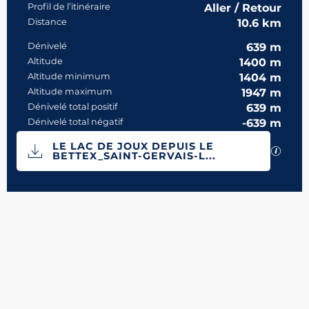
Profil de l’itinéraire
Aller / Retour
Distance
10.6 km
Dénivelé
639 m
Altitude
1400 m
Altitude minimum
1404 m
Altitude maximum
1947 m
Dénivelé total positif
639 m
Dénivelé total négatif
-639 m
Documentation
LE LAC DE JOUX DEPUIS LE
SECTI
BETTEX_SAINT-GERVAIS-L...
639 m de Dénivelé
Dénivelé