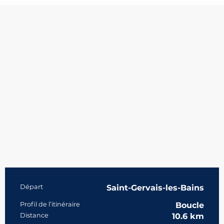
Informations pratiques
Départ
Saint-Gervais-les-Bains
Profil de l’itinéraire
Boucle
Distance
10.6 km