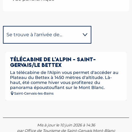
Se trouve à l'arrivée de...
Se trouve au départ de...
Réservable
TÉLÉCABINE DE L'ALPIN - SAINT-
GERVAIS/LE BETTEX
Sur place
La télécabine de l'Alpin vous permet d'accéder au
Plateau du Bettex à 1450 mètres d'altitude. Là-
haut, été comme hiver vous profiterez du
Possède comme étape ...
panorama époustouflant sur le Mont Blanc.
Saint-Gervais-les-Bains
Mis à jour le 10 juin 2026 à 14:36
par Office de Tourisme de Saint-Gervais Mont-Blanc