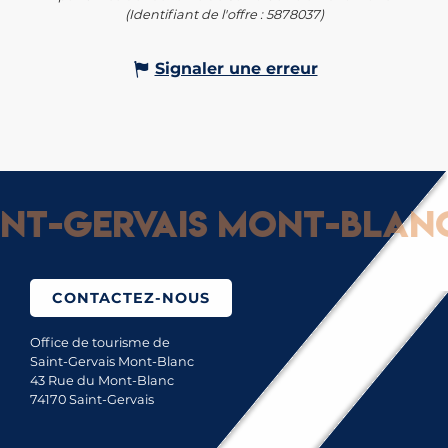
(Identifiant de l'offre :
5878037
)
Signaler une erreur
t-Gervais Mont-Blanc :
CONTACTEZ-NOUS
Office de tourisme de
Saint-Gervais Mont-Blanc
43 Rue du Mont-Blanc
74170 Saint-Gervais