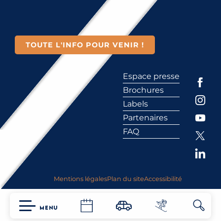
TOUTE L'INFO POUR VENIR !
Espace presse
Brochures
Labels
Partenaires
FAQ
Mentions légales
Plan du site
Accessibilité
MENU
Reche