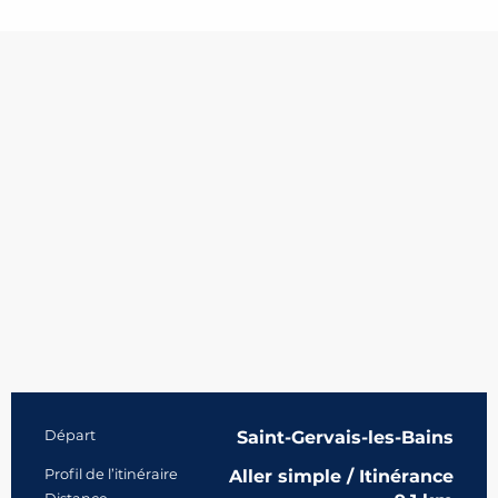
Informations pratiques
Départ
Saint-Gervais-les-Bains
Profil de l’itinéraire
Aller simple / Itinérance