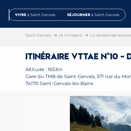
Aller
au
Vivre
à Saint-Gervais
Séjourner
à Saint-Gervais
contenu
principal
Saint-Gervais
Je m’inspire
La randonnée sous tou
Itinéraire VTTAE n°10 -
Altitude : 1653m
Gare du TMB de Saint-Gervais, 571 rue du Mo
74170 Saint-Gervais-les-Bains