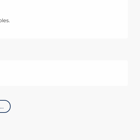
les.
..
TRAM
Le Tra
permet 
skiable
Forfait