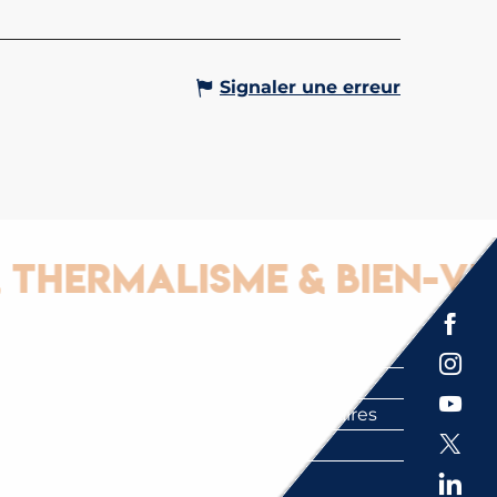
ournée et séjour” en vente aux...
Gervais-les-Bains
Signaler une erreur
ermalisme & Bien-vivre
Espace presse
Brochures
Labels
Partenaires
FAQ