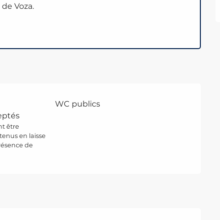
 de Voza.
WC publics
eptés
nt être
tenus en laisse
présence de