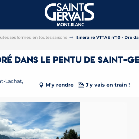
tes ses formes, en toutes saisons
Itinéraire VTTAE n°10 - Dré d
 Dré dans le pentu de Saint-G
nt-Lachat,
M'y rendre
J'y vais en train !