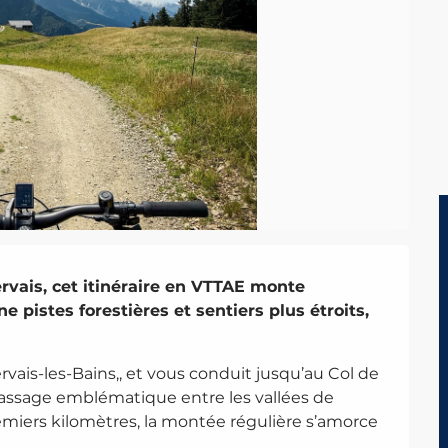
vais, cet itinéraire en VTTAE monte 
 pistes forestières et sentiers plus étroits, 
vais-les-Bains,, et vous conduit jusqu’au Col de 
 passage emblématique entre les vallées de 
miers kilomètres, la montée régulière s’amorce 