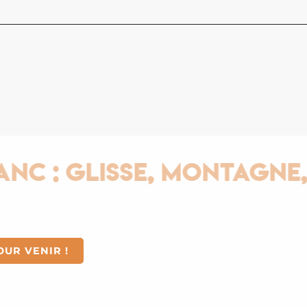
+ ski j
Saint-
: Glisse, Montagne, Th
OUR VENIR !