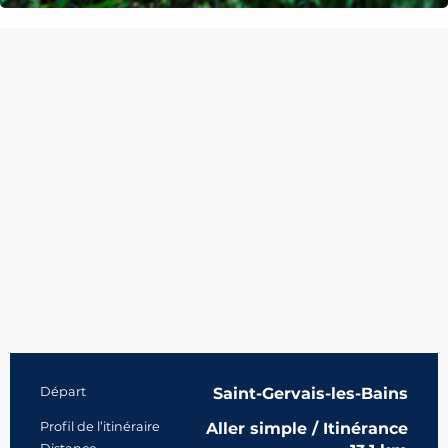
Informations pratiques
Départ
Saint-Gervais-les-Bains
Profil de l’itinéraire
Aller simple / Itinérance