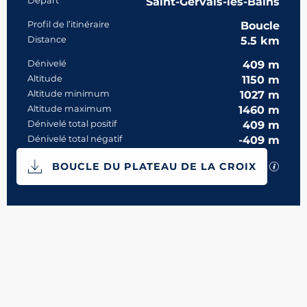
Informations pratiques
Départ
Saint-Gervais-les-Bains
Profil de l’itinéraire
Boucle
Distance
5.5 km
Dénivelé
409 m
Altitude
1150 m
Altitude minimum
1027 m
Altitude maximum
1460 m
Dénivelé total positif
409 m
Dénivelé total négatif
-409 m
Documentation
SECTI
BOUCLE DU PLATEAU DE LA CROIX
409 m de Dénivelé
Dénivelé