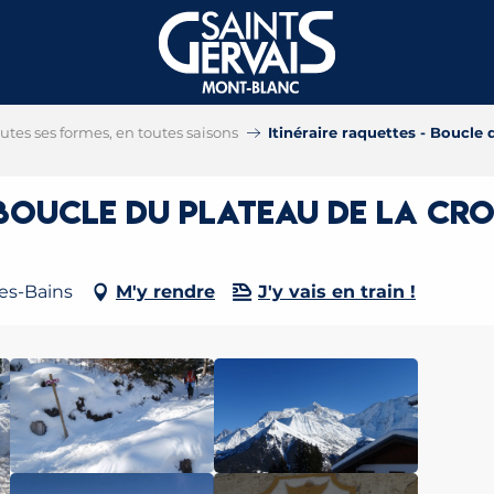
tes ses formes, en toutes saisons
Itinéraire raquettes - Boucle 
 Boucle du Plateau de la Cro
les-Bains
M'y rendre
J'y vais en train !