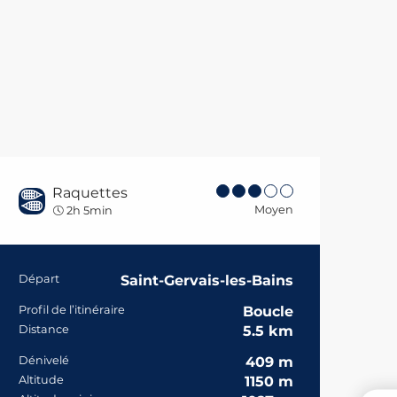
Raquettes
Moyen
2h 5min
Informations prat
Départ
Saint-Gervais-les-Bains
Profil de l’itinéraire
Boucle
Distance
5.5 km
Dénivelé
409 m
Altitude
1150 m