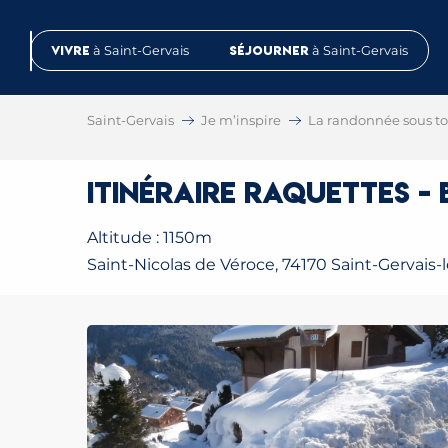
Aller
au
Vivre
à Saint-Gervais
Séjourner
à Saint-Gervais
contenu
principal
Saint-Gervais
Je m’inspire
La randonnée sous tou
Itinéraire raquettes -
Altitude : 1150m
Saint-Nicolas de Véroce, 74170 Saint-Gervais-