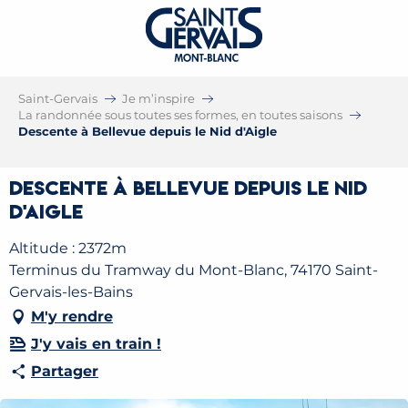
Saint-Gervais
Je m’inspire
La randonnée sous toutes ses formes, en toutes saisons
Descente à Bellevue depuis le Nid d'Aigle
Descente à Bellevue depuis le Nid
d'Aigle
Altitude : 2372m
Terminus du Tramway du Mont-Blanc, 74170 Saint-
Gervais-les-Bains
M'y rendre
J'y vais en train !
Partager