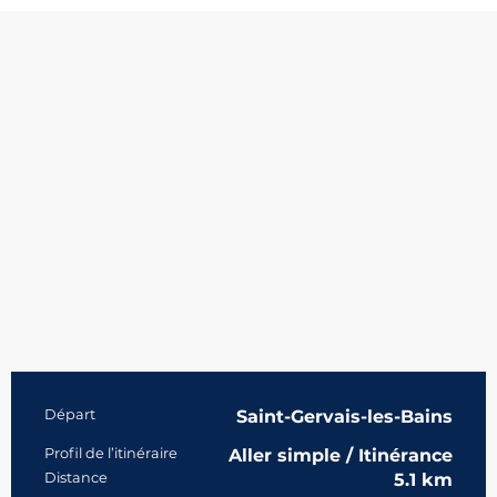
Informations pratiques
Départ
Saint-Gervais-les-Bains
Profil de l’itinéraire
Aller simple / Itinérance
Distance
5.1 km