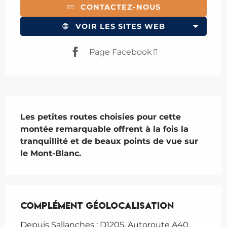
CONTACTEZ-NOUS
VOIR LES SITES WEB
Page Facebook
Description
Les petites routes choisies pour cette 
montée remarquable offrent à la fois la 
tranquillité et de beaux points de vue sur 
le Mont-Blanc.
Complément géolocalisation
Complément géolocalisation
Depuis Sallanches : D1205. Autoroute A40, 