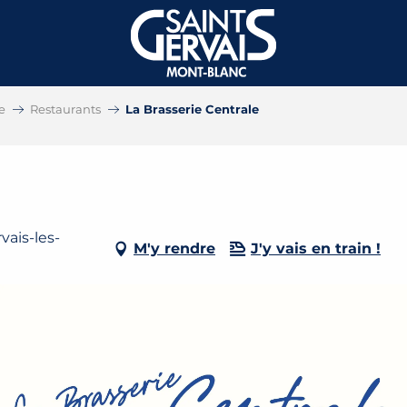
e
Restaurants
La Brasserie Centrale
vais-les-
M'y rendre
J'y vais en train !