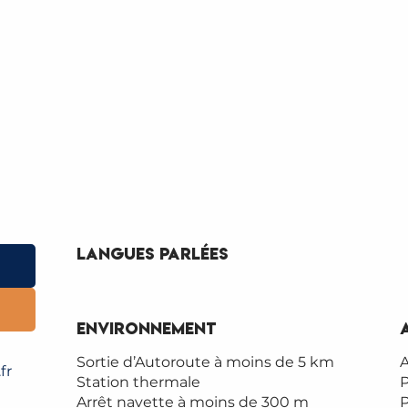
Langues parlées
Langues parlées
Environnement
Environnement
Sortie d’Autoroute à moins de 5 km
A
fr
Station thermale
Arrêt navette à moins de 300 m
P