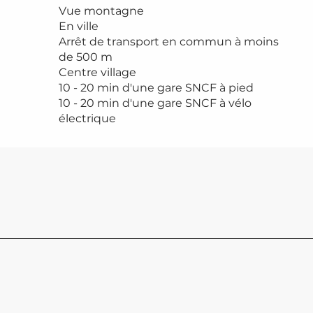
Vue montagne
En ville
Arrêt de transport en commun à moins
de 500 m
Centre village
10 - 20 min d'une gare SNCF à pied
10 - 20 min d'une gare SNCF à vélo
électrique
LA B
La bras
tous le
déjeune
de mon
au solei
Saint-