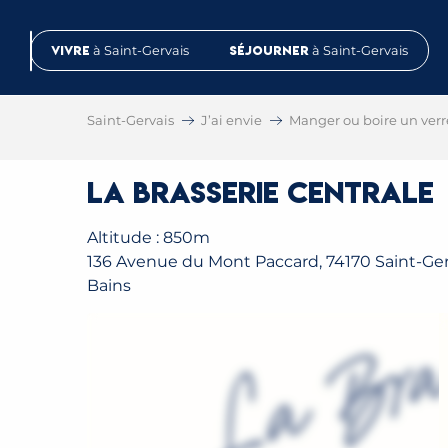
Aller
au
Vivre
à Saint-Gervais
Séjourner
à Saint-Gervais
contenu
principal
Saint-Gervais
J’ai envie
Manger ou boire un verr
La Brasserie Centrale
Altitude : 850m
136 Avenue du Mont Paccard, 74170 Saint-Ger
Bains