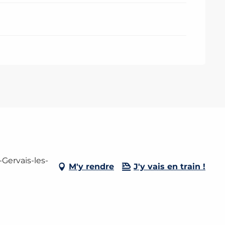
Gervais-les-
M'y rendre
J'y vais en train !