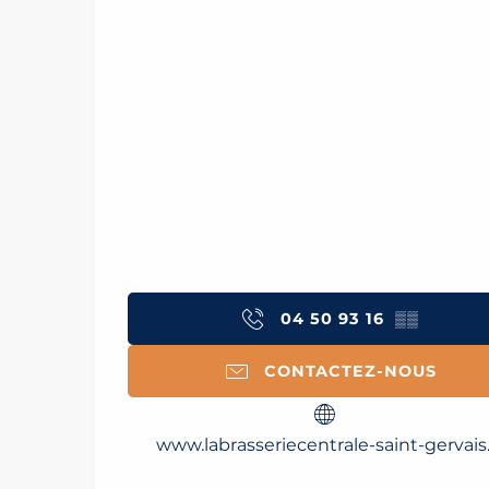
04 50 93 16
▒▒
CONTACTEZ-NOUS
www.labrasseriecentrale-saint-gervais.