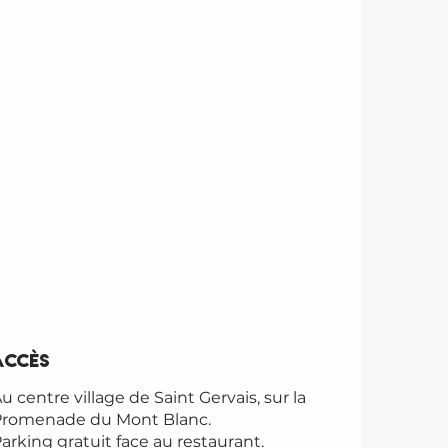
Accès
Accès
u centre village de Saint Gervais, sur la
Promenade du Mont Blanc.
arking gratuit face au restaurant.