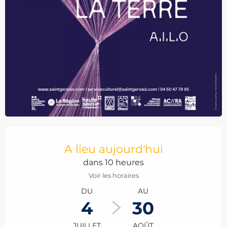
Ouverture et coordonnées
A lieu aujourd'hui
dans 10 heures
Voir les horaires
DU
AU
4
30
JUILLET
AOÛT