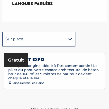
Langues parlées
Langues parlées
Sur place
En lien avec
PILE PONT EXPO
Gratuit
Un espace original dédié à l’art contemporain ! Le
pilier du pont, vaste espace architectural de béton
brut de 160 m² et 9 mètres de hauteur devient
chaque été le lieu...
Saint-Gervais-les-Bains