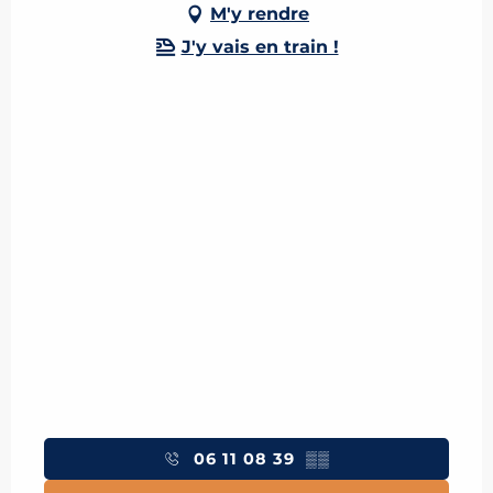
M'y rendre
J'y vais en train !
06 11 08 39
▒▒