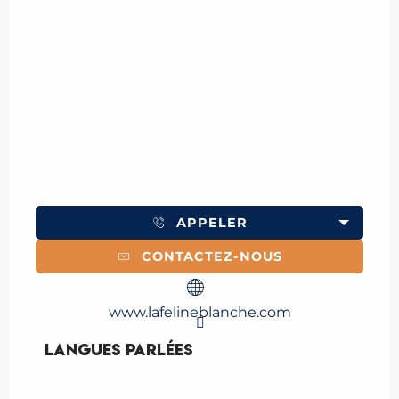
APPELER
CONTACTEZ-NOUS
www.lafelineblanche.com
Langues parlées
Langues parlées