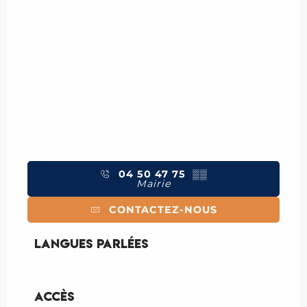
04 50 47 75
▒▒
Mairie
CONTACTEZ-NOUS
Langues parlées
Langues parlées
Accès
Accès