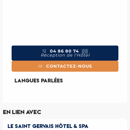
04 86 80 74
▒▒
Réception de l'Hôtel
CONTACTEZ-NOUS
Langues parlées
Langues parlées
En lien avec
Réservable
LE SAINT GERVAIS HÔTEL & SPA