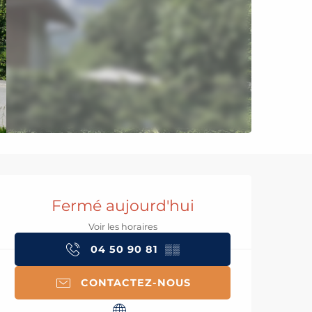
Ouverture et coord
Fermé aujourd'hui
Voir les horaires
04 50 90 81
▒▒
CONTACTEZ-NOUS