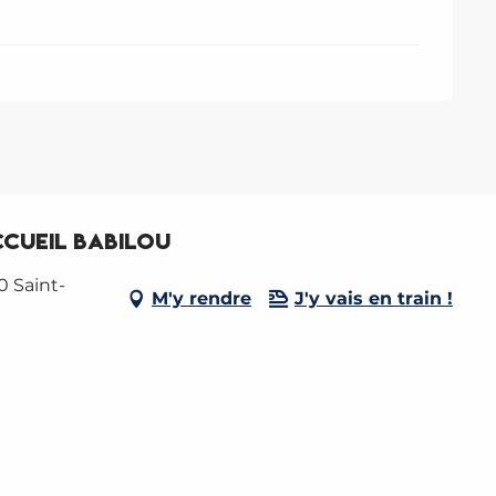
ccueil Babilou
0 Saint-
M'y rendre
J'y vais en train !