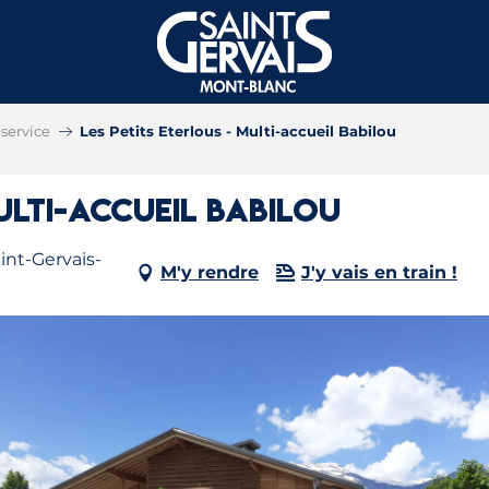
service
Les Petits Eterlous - Multi-accueil Babilou
ulti-accueil Babilou
int-Gervais-
M'y rendre
J'y vais en train !