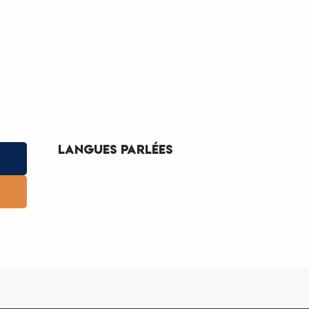
Langues parlées
Langues parlées