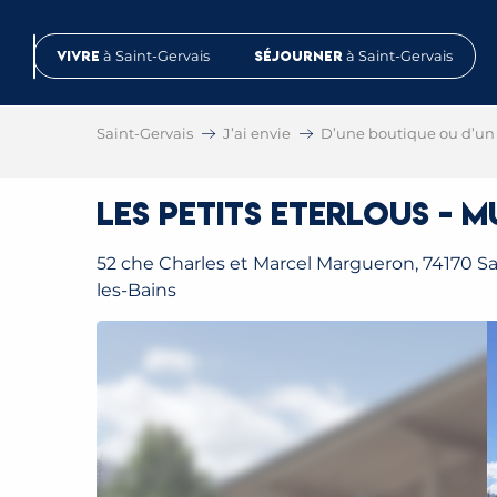
Aller
au
Vivre
à Saint-Gervais
Séjourner
à Saint-Gervais
contenu
principal
Saint-Gervais
J’ai envie
D’une boutique ou d’un 
Les Petits Eterlous - M
52 che Charles et Marcel Margueron, 74170 Sa
les-Bains