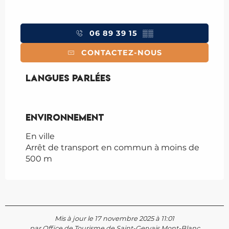
06 89 39 15
▒▒
CONTACTEZ-NOUS
Langues parlées
Langues parlées
Environnement
Environnement
En ville
Arrêt de transport en commun à moins de
500 m
Mis à jour le 17 novembre 2025 à 11:01
par Office de Tourisme de Saint-Gervais Mont-Blanc