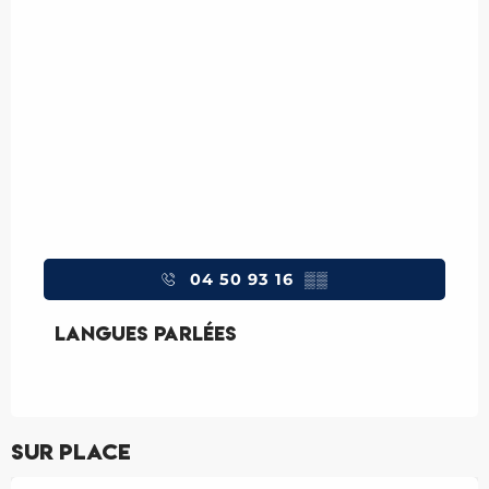
04 50 93 16
▒▒
Langues parlées
Langues parlées
Sur place