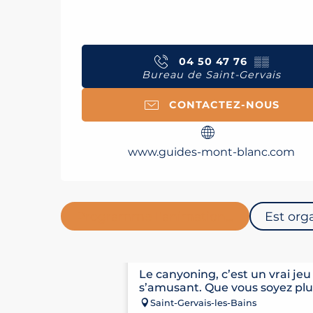
04 50 47 76
▒▒
Bureau de Saint-Gervais
CONTACTEZ-NOUS
www.guides-mont-blanc.com
Programme l'animation...
Est orga
CANYONING AVEC LES G
Le canyoning, c’est un vrai jeu
s’amusant. Que vous soyez plut
Saint-Gervais-les-Bains