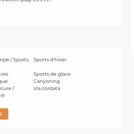
mpe / Sports
Sports d'hiver
tres
Sports de glace
ique
Canyoning
ture /
Via cordata
e®
S