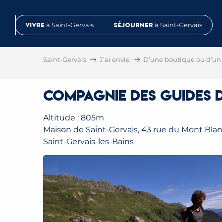
Aller
au
Vivre
à Saint-Gervais
Séjourner
à Saint-Gervais
contenu
principal
Saint-Gervais
J’ai envie
D’une boutique ou d’un 
Compagnie des Guides d
Altitude : 805m
Maison de Saint-Gervais, 43 rue du Mont Blan
Saint-Gervais-les-Bains