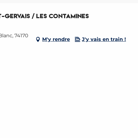
t-Gervais / Les Contamines
Blanc, 74170
M'y rendre
J'y vais en train !