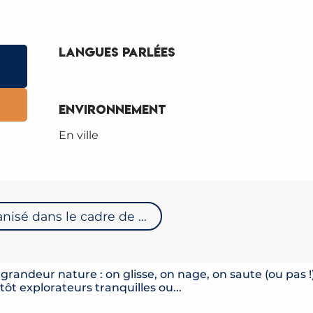
Langues parlées
Langues parlées
Environnement
Environnement
En ville
nisé dans le cadre de ...
UIDES DE SAINT-GERVAIS / LES CONTAMI
 grandeur nature : on glisse, on nage, on saute (ou pas !
ôt explorateurs tranquilles ou...