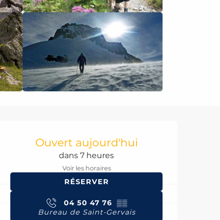
Ouverture et coord
Ouvert aujourd'hui
dans 7 heures
Voir les horaires
RÉSERVER
04 50 47 76
▒▒
Bureau de Saint-Gervais