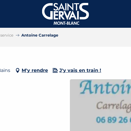
service
Antoine Carrelage
Bains
M'y rendre
J'y vais en train !