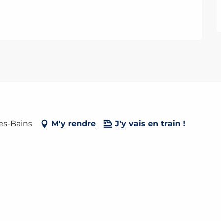
es-Bains
M'y rendre
J'y vais en train !