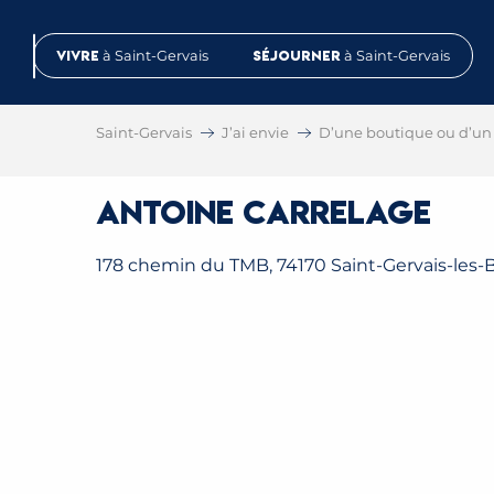
Aller
au
Vivre
à Saint-Gervais
Séjourner
à Saint-Gervais
contenu
principal
Saint-Gervais
J’ai envie
D’une boutique ou d’un 
Antoine Carrelage
178 chemin du TMB, 74170 Saint-Gervais-les-