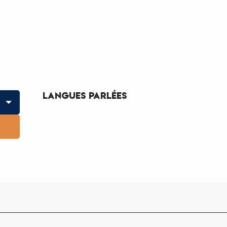
Langues parlées
Langues parlées