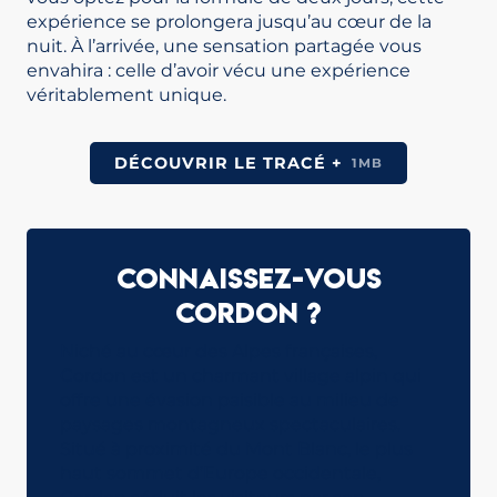
expérience se prolongera jusqu’au cœur de la
nuit. À l’arrivée, une sensation partagée vous
envahira : celle d’avoir vécu une expérience
véritablement unique.
DÉCOUVRIR LE TRACÉ +
1MB
Connaissez-vous
Cordon ?
Niché au cœur des Alpes françaises,
Cordon est un charmant village alpin qui
offre une évasion paisible au milieu de
paysages montagneux spectaculaires.
Situé à proximité du Mont Blanc, le plus
haut sommet d’Europe occidentale,