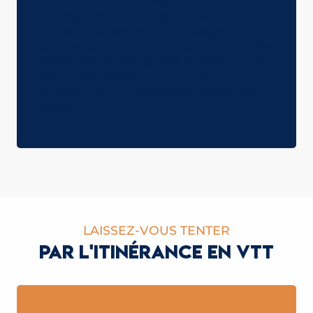
Cordon séduit les visiteurs par son
atmosphère authentique et son
ambiance chaleureuse. Ce village
pittoresque est réputé pour son caractère
préservé et sa tranquillité, en faisant une
destination idéale pour ceux qui
recherchent une expérience alpine plus
intime
LAISSEZ-VOUS TENTER
PAR L'ITINÉRANCE EN VTT