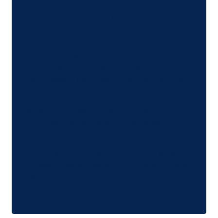
IMMERSION TOTALE DANS LA NATURE
L’itinérance à VTT vous permet de vous
immerger complètement dans la nature.
Vous ressentirez la sensation de liberté en
pédalant à travers des forêts luxuriantes,
en traversant des rivières scintillantes et
en montant des sommets panoramiques.
Cette connexion avec la nature offre un
sentiment de tranquillité et
d’émerveillement que vous ne trouverez
nulle part ailleurs. Vous aurez également
la possibilité d’observer la faune et la flore
locales de près, créant ainsi des souvenirs
mémorables.